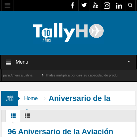
Menu
a América Latina
Thales multiplica por diez su capacidad de producción de radares e
Los Ángeles y Farnborough, Reino Unido
Airbus U030 Flexrotor inicia sus operacion
Aniversario de la
Home
Aviación Naval de Chile
96 Aniversario de la Aviación