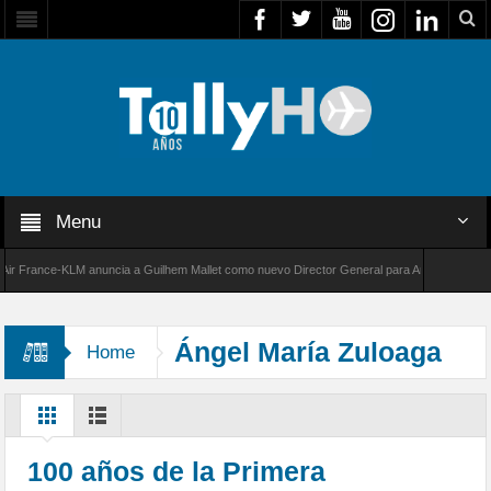
Menu
rance-KLM anuncia a Guilhem Mallet como nuevo Director General para América Latina
000 de Bombardier establece un nuevo récord de velocidad entre Los Ángeles y Farnborough
Ángel María Zuloaga
Home
100 años de la Primera