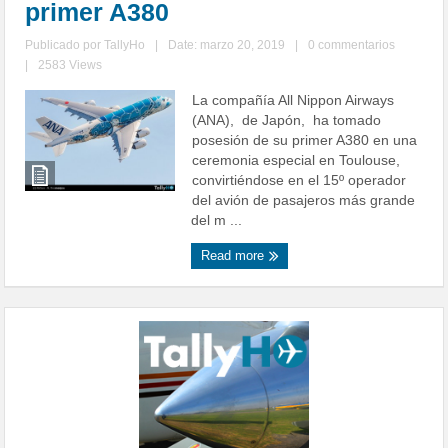
primer A380
Publicado por
TallyHo
|
Date: marzo 20, 2019
|
0 commentarios
|
2583 Views
La compañía All Nippon Airways
(ANA), de Japón, ha tomado
posesión de su primer A380 en una
ceremonia especial en Toulouse,
convirtiéndose en el 15º operador
del avión de pasajeros más grande
del m ...
Read more