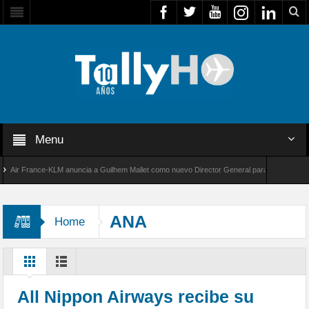
Menu
r France-KLM anuncia a Guilhem Mallet como nuevo Director General para América Latina
 8000 de Bombardier establece un nuevo récord de velocidad entre Los Ángeles y Farnboro
ANA
Home
All Nippon Airways recibe su