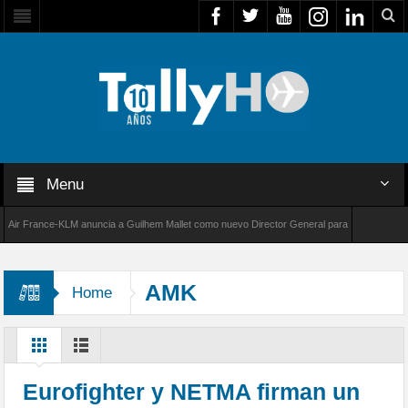
Menu
 France-KLM anuncia a Guilhem Mallet como nuevo Director General para América Latina
8000 de Bombardier establece un nuevo récord de velocidad entre Los Ángeles y Farnborou
AMK
Home
Eurofighter y NETMA firman un