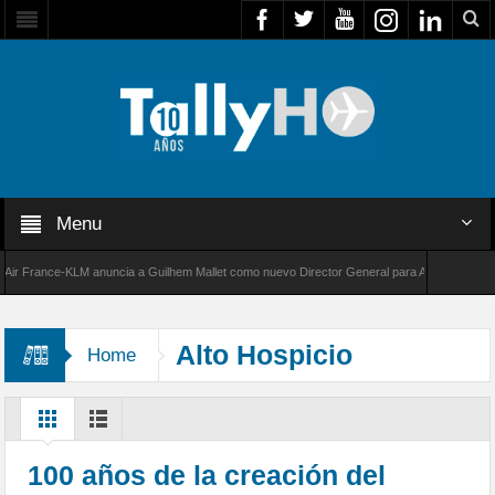
Menu
France-KLM anuncia a Guilhem Mallet como nuevo Director General para América Latina
000 de Bombardier establece un nuevo récord de velocidad entre Los Ángeles y Farnboroug
Alto Hospicio
Home
100 años de la creación del