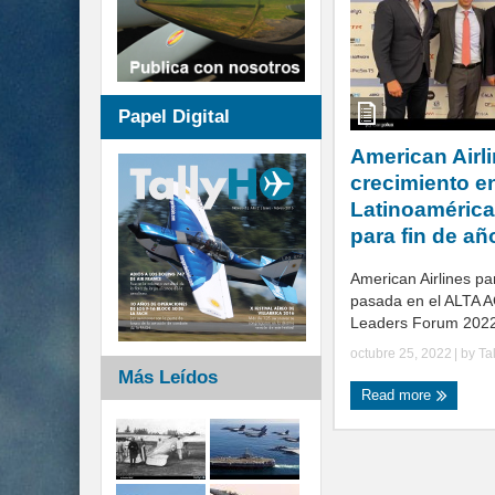
Papel Digital
American Airl
crecimiento e
Latinoamérica 
para fin de añ
American Airlines pa
pasada en el ALTA A
Leaders Forum 2022 
octubre 25, 2022
| by
Ta
Más Leídos
Read more