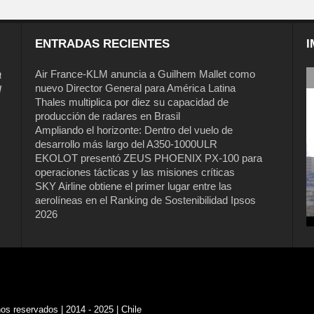
ENTRADAS RECIENTES
I
a
Air France-KLM anuncia a Guilhem Mallet como
nuevo Director General para América Latina
l
Thales multiplica por diez su capacidad de
producción de radares en Brasil
Ampliando el horizonte: Dentro del vuelo de
desarrollo más largo del A350-1000ULR
EKOLOT presentó ZEUS PHOENIX PX-100 para
operaciones tácticas y las misiones críticas
Air France-KLM anuncia a Guilhem
SKY Airline obtiene el primer lugar entre las
Mallet como nuevo Director General
aerolíneas en el Ranking de Sostenibilidad Ipsos
para América Latina
2026
s reservados | 2014 - 2025 | Chile