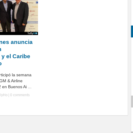
ines anuncia
n
y el Caribe
o
rticipó la semana
GM & Airline
en Buenos Ai ...
llyHo
|
0 comments