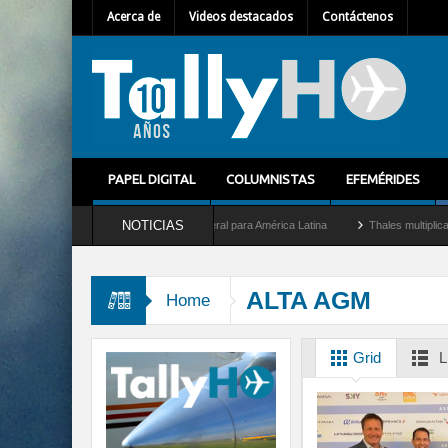
Acerca de
Videos destacados
Contáctenos
PAPEL DIGITAL
COLUMNISTAS
EFEMÉRIDES
NOTICIAS
 Mallet como nuevo Director General para América Latina
Thales multiplica por die
ALTA AGM
Home
Grid
L