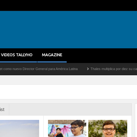
VIDEOS TALLYHO
MAGAZINE
uevo Director General para América Latina
Thales multiplica por diez su capacidad 
ist