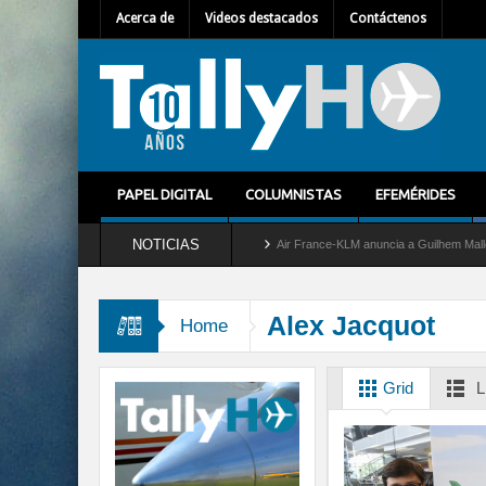
Acerca de
Videos destacados
Contáctenos
PAPEL DIGITAL
COLUMNISTAS
EFEMÉRIDES
NOTICIAS
tira del servicio al C-2 Greyhound
Air France-KLM anuncia a Guilhem Mallet como n
Alex Jacquot
Home
Grid
L