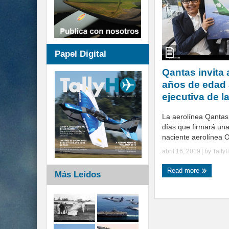
Papel Digital
Qantas invita
años de edad 
ejecutiva de l
La aerolínea Qantas
días que firmará una
naciente aerolínea O
abril 16, 2019
| by
Tally
Read more
Más Leídos