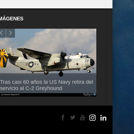
MÁGENES
Air France-KLM anuncia a Guilhem
Thales multipl
Tras casi 60 años la US Navy retira del
Mallet como nuevo Director General
capacidad de 
servicio al C-2 Greyhound
para América Latina
en Brasil