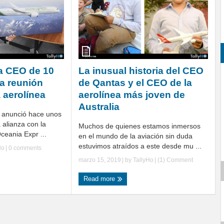
 a CEO de 10
La inusual historia del CEO
a reunión
de Qantas y el CEO de la
a aerolínea
aerolínea más joven de
Australia
 anunció hace unos
 alianza con la
Muchos de quienes estamos inmersos
ceania Expr ...
en el mundo de la aviación sin duda
estuvimos atraídos a este desde mu ...
Ho
|
0 comments
marzo 15, 2019
| by
TallyHo
|
(1) Comment
Read more