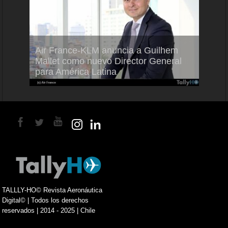
Air France-KLM anuncia a Guilhem
Thale
ra del
Mallet como nuevo Director General
capac
para América Latina
en Br
TALLLY-HO© Revista Aeronáutica
Digital© | Todos los derechos
reservados | 2014 - 2025 | Chile