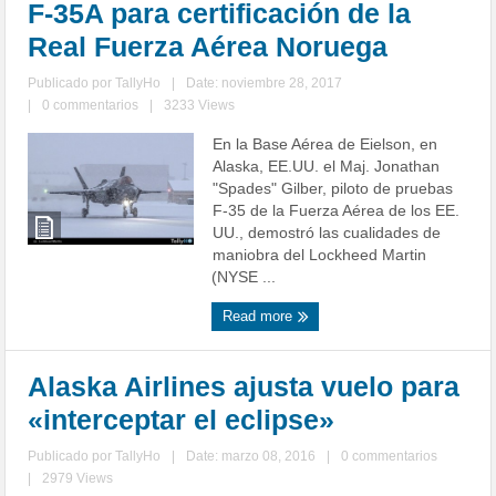
F-35A para certificación de la
Real Fuerza Aérea Noruega
Publicado por
TallyHo
|
Date: noviembre 28, 2017
|
0 commentarios
|
3233 Views
En la Base Aérea de Eielson, en
Alaska, EE.UU. el Maj. Jonathan
"Spades" Gilber, piloto de pruebas
F-35 de la Fuerza Aérea de los EE.
UU., demostró las cualidades de
maniobra del Lockheed Martin
(NYSE ...
Read more
Alaska Airlines ajusta vuelo para
«interceptar el eclipse»
Publicado por
TallyHo
|
Date: marzo 08, 2016
|
0 commentarios
|
2979 Views