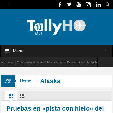
Menu
rance-KLM anuncia a Guilhem Mallet como nuevo Director General para América Latina
00 de Bombardier establece un nuevo récord de velocidad entre Los Ángeles y Farnborough
Alaska
Home
Pruebas en «pista con hielo» del