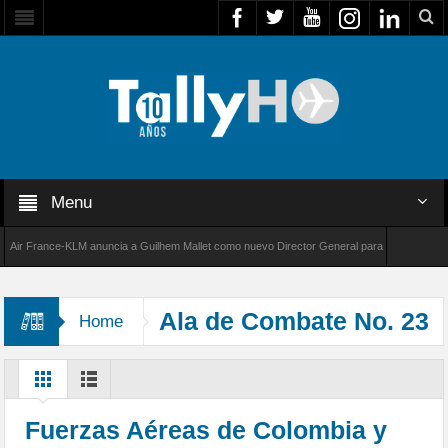
Menu
r France-KLM anuncia a Guilhem Mallet como nuevo Director General para América Latina
 8000 de Bombardier establece un nuevo récord de velocidad entre Los Ángeles y Farnborou
Ala de Combate No. 23
Home
Fuerzas Aéreas de Colombia y