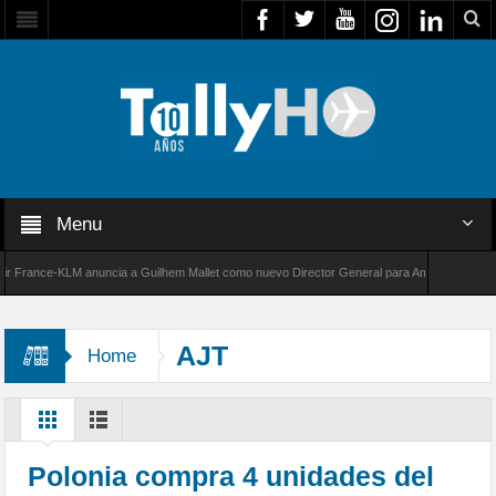
Menu
rance-KLM anuncia a Guilhem Mallet como nuevo Director General para América Latina
00 de Bombardier establece un nuevo récord de velocidad entre Los Ángeles y Farnborough
AJT
Home
Polonia compra 4 unidades del