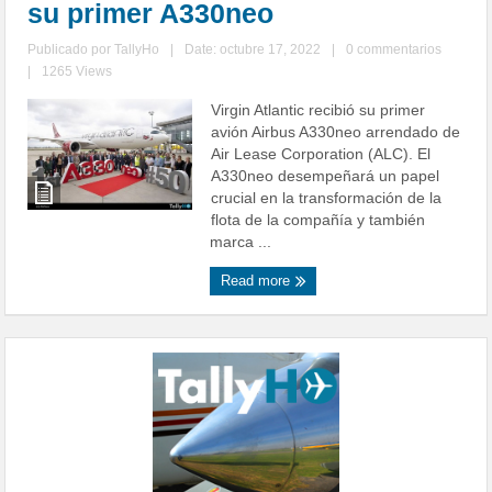
su primer A330neo
Publicado por
TallyHo
|
Date: octubre 17, 2022
|
0 commentarios
|
1265 Views
Virgin Atlantic recibió su primer
avión Airbus A330neo arrendado de
Air Lease Corporation (ALC). El
A330neo desempeñará un papel
crucial en la transformación de la
flota de la compañía y también
marca ...
Read more