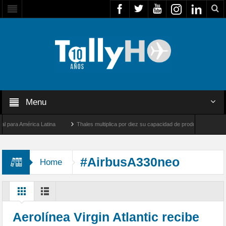
Menu
a América Latina
Thales multiplica por diez su capacidad de producción de radares e
Los Ángeles y Farnborough, Reino Unido
Airbus U030 Flexrotor inicia sus operacion
#AirbusA330neo
Home
Aerolínea Virgin Atlantic recibe