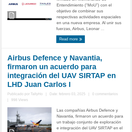
Entendimiento (“MoU”) con el
objetivo de combinar sus
respectivas actividades espaciales
en una nueva empresa. Al unir sus
fuerzas, Airbus, Leonar ...
Read more
Airbus Defence y Navantia,
firmaron un acuerdo para
integración del UAV SIRTAP en
LHD Juan Carlos I
Publicado por
TallyHo
|
Date: febrero 03, 2025
|
0 commentarios
|
998 Views
Las compañías Airbus Defence y
Navantia, firmaron un acuerdo para
un trabajo conjunto de exploración
e integración del UAV SIRTAP en el