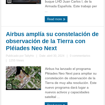
buque LHD Juan Carlos I, de la
Armada Española. Este trabajo per
...
Read more
Airbus amplía su constelación de
observación de la Tierra con
Pléiades Neo Next
Publicado por
TallyHo
|
Date: abril 30, 2024
|
0 commentarios
|
1255 Views
Airbus ha lanzado el programa
Pléiades Neo Next para ampliar su
constelación de observación de la
Tierra de muy alta resolución. Este
nuevo programa dará lugar a
nuevos activos y capacidades
satelital ...