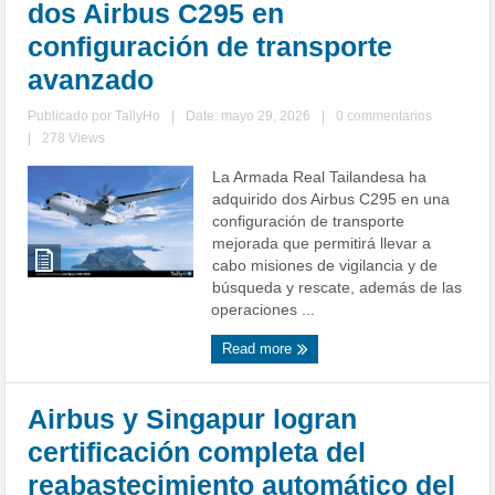
dos Airbus C295 en
configuración de transporte
avanzado
Publicado por
TallyHo
|
Date: mayo 29, 2026
|
0 commentarios
|
278 Views
La Armada Real Tailandesa ha
adquirido dos Airbus C295 en una
configuración de transporte
mejorada que permitirá llevar a
cabo misiones de vigilancia y de
búsqueda y rescate, además de las
operaciones ...
Read more
Airbus y Singapur logran
certificación completa del
reabastecimiento automático del