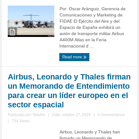
Por: Oscar Aránguiz, Gerencia de
Comunicaciones y Marketing de
FIDAE El Ejército del Aire y del
Espacio de España exhibirá un
avión de transporte militar Airbus
A400M Atlas en la Feria
Internacional d ...
Read more
Airbus, Leonardo y Thales firman
un Memorando de Entendimiento
para crear un líder europeo en el
sector espacial
Publicado por
TallyHo
|
Date: octubre 27, 2025
|
0 commentarios
|
734 Views
Airbus, Leonardo y Thales han
firmado un Memorando de