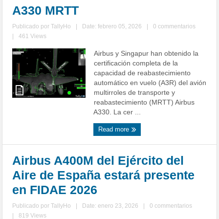
A330 MRTT
Publicado por
TallyHo
|
Date: febrero 05, 2026
|
0 commentarios
|
461 Views
Airbus y Singapur han obtenido la
certificación completa de la
capacidad de reabastecimiento
automático en vuelo (A3R) del avión
multirroles de transporte y
reabastecimiento (MRTT) Airbus
A330. La cer ...
Read more
Airbus A400M del Ejército del
Aire de España estará presente
en FIDAE 2026
Publicado por
TallyHo
|
Date: enero 23, 2026
|
0 commentarios
|
819 Views