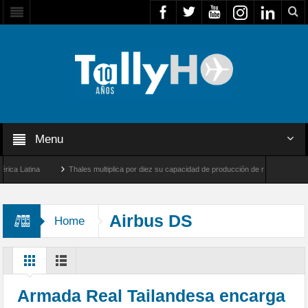
Menu
ina
Thales multiplica por diez su capacidad de producción de radares en Brasil
 Farnborough, Reino Unido
Airbus U030 Flexrotor inicia sus operaciones con la Age
Airbus DS
Home
Armada Real Tailandesa encarga