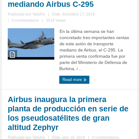
mediando Airbus C-295
Publicado por
TallyHo
|
Date: diciembre 17, 2019
|
0 commentarios
|
3016 Views
En la última semana se han
concretado tres importantes ventas
de este avión de transporte
mediano de Airbus, el C-295. La
primera venta confirmada fue por
parte del Ministerio de Defensa de
Burkina, i ...
Read more
Airbus inaugura la primera
planta de producción en serie de
los pseudosatélites de gran
altitud Zephyr
Publicado por
TallyHo
|
Date: julio 18, 2018
|
0 commentarios