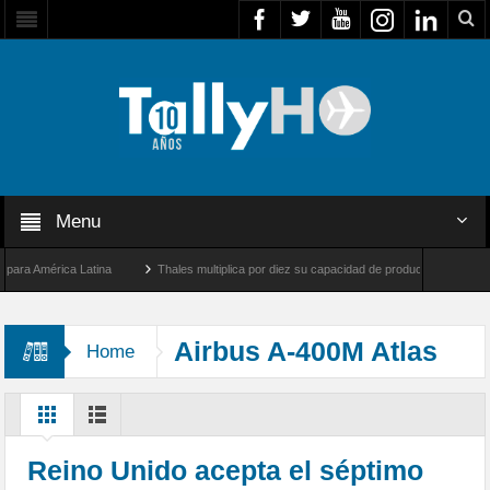
Menu
 América Latina
Thales multiplica por diez su capacidad de producción de radares en
os Ángeles y Farnborough, Reino Unido
Airbus U030 Flexrotor inicia sus operacione
Airbus A-400M Atlas
Home
Reino Unido acepta el séptimo