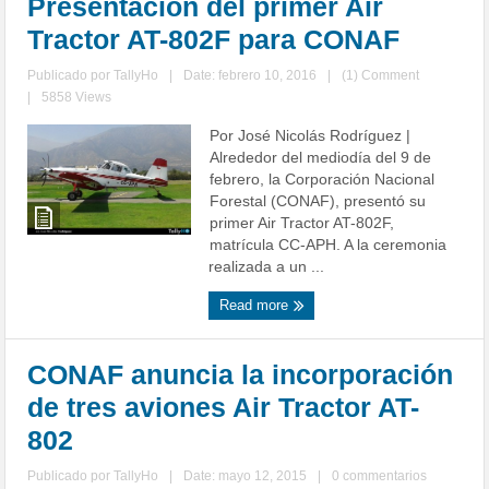
Presentación del primer Air
Tractor AT-802F para CONAF
Publicado por
TallyHo
|
Date: febrero 10, 2016
|
(1) Comment
|
5858 Views
Por José Nicolás Rodríguez |
Alrededor del mediodía del 9 de
febrero, la Corporación Nacional
Forestal (CONAF), presentó su
primer Air Tractor AT-802F,
matrícula CC-APH. A la ceremonia
realizada a un ...
Read more
CONAF anuncia la incorporación
de tres aviones Air Tractor AT-
802
Publicado por
TallyHo
|
Date: mayo 12, 2015
|
0 commentarios