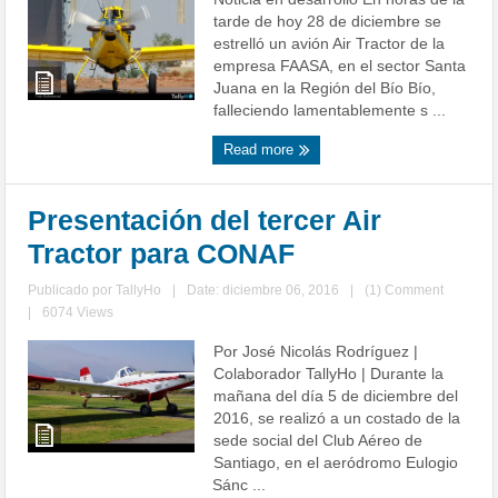
tarde de hoy 28 de diciembre se
estrelló un avión Air Tractor de la
empresa FAASA, en el sector Santa
Juana en la Región del Bío Bío,
falleciendo lamentablemente s ...
Read more
Presentación del tercer Air
Tractor para CONAF
Publicado por
TallyHo
|
Date: diciembre 06, 2016
|
(1) Comment
|
6074 Views
Por José Nicolás Rodríguez |
Colaborador TallyHo | Durante la
mañana del día 5 de diciembre del
2016, se realizó a un costado de la
sede social del Club Aéreo de
Santiago, en el aeródromo Eulogio
Sánc ...