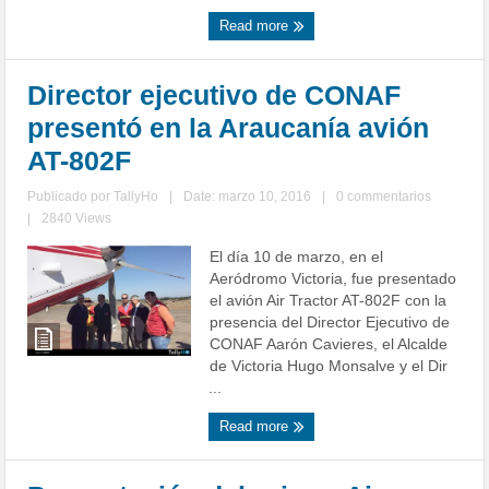
Read more
Director ejecutivo de CONAF
presentó en la Araucanía avión
AT-802F
Publicado por
TallyHo
|
Date: marzo 10, 2016
|
0 commentarios
|
2840 Views
El día 10 de marzo, en el
Aeródromo Victoria, fue presentado
el avión Air Tractor AT-802F con la
presencia del Director Ejecutivo de
CONAF Aarón Cavieres, el Alcalde
de Victoria Hugo Monsalve y el Dir
...
Read more