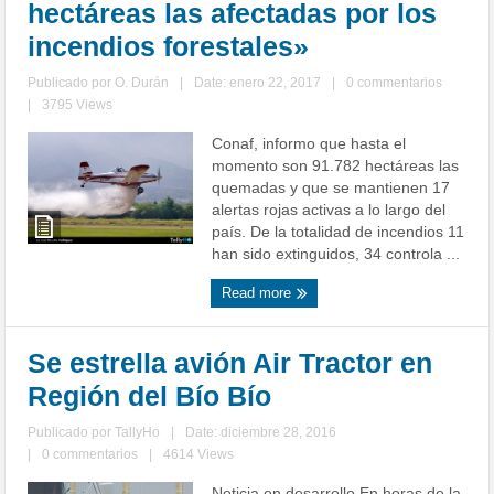
hectáreas las afectadas por los
incendios forestales»
Publicado por
O. Durán
|
Date: enero 22, 2017
|
0 commentarios
|
3795 Views
Conaf, informo que hasta el
momento son 91.782 hectáreas las
quemadas y que se mantienen 17
alertas rojas activas a lo largo del
país. De la totalidad de incendios 11
han sido extinguidos, 34 controla ...
Read more
Se estrella avión Air Tractor en
Región del Bío Bío
Publicado por
TallyHo
|
Date: diciembre 28, 2016
|
0 commentarios
|
4614 Views
Noticia en desarrollo En horas de la