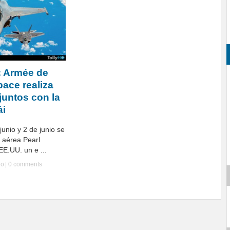
: Armée de
space realiza
juntos con la
ái
junio y 2 de junio se
 aérea Pearl
E.UU. un e ...
Ho
|
0 comments