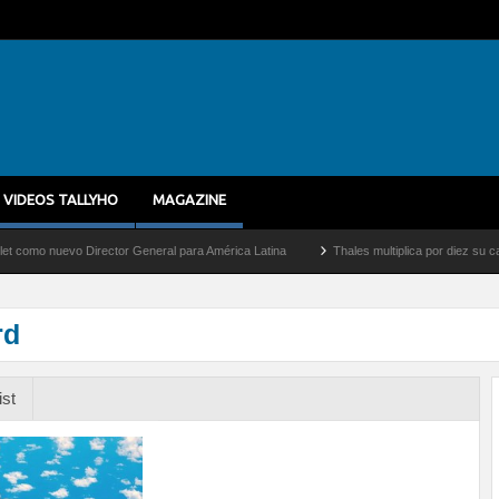
VIDEOS TALLYHO
MAGAZINE
uevo Director General para América Latina
Thales multiplica por diez su capacidad 
rd
ist