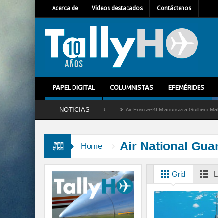
Acerca de
Videos destacados
Contáctenos
PAPEL DIGITAL
COLUMNISTAS
EFEMÉRIDES
NOTICIAS
tira del servicio al C-2 Greyhound
Air France-KLM anuncia a Guilhem Mallet como n
Air National Gua
Home
Grid
L