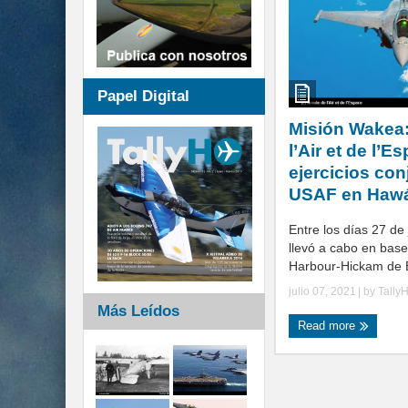
Papel Digital
Misión Wakea
l’Air et de l’E
ejercicios con
USAF en Haw
Entre los días 27 de 
llevó a cabo en base
Harbour-Hickam de E
julio 07, 2021
| by
Tally
Más Leídos
Read more