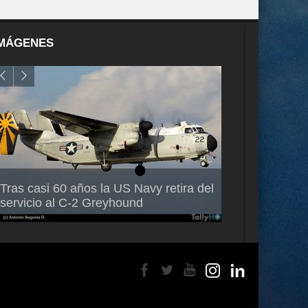
MÁGENES
Air France-KLM anuncia a Guilhem
Thales multipl
Tras casi 60 años la US Navy retira del
Mallet como nuevo Director General
capacidad de 
servicio al C-2 Greyhound
para América Latina
en Brasil