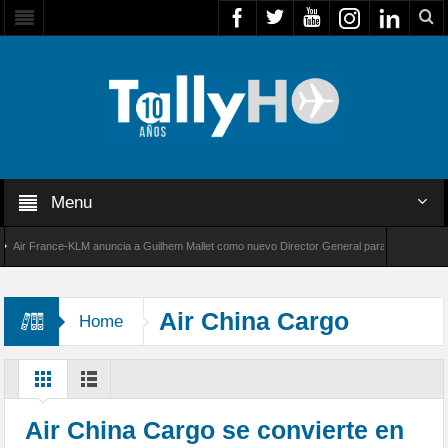
Menu
 France-KLM anuncia a Guilhem Mallet como nuevo Director General para América Latina
8000 de Bombardier establece un nuevo récord de velocidad entre Los Ángeles y Farnborou
Air China Cargo
Home
Air China Cargo se convierte en