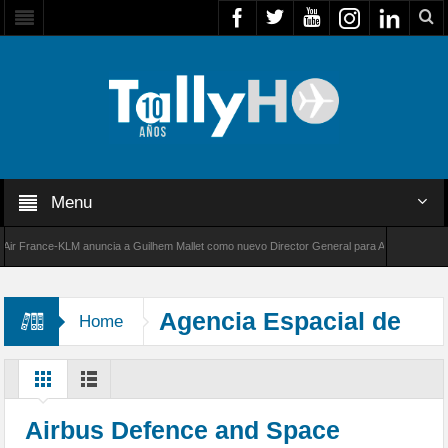
Menu
France-KLM anuncia a Guilhem Mallet como nuevo Director General para América Latina
000 de Bombardier establece un nuevo récord de velocidad entre Los Ángeles y Farnboroug
Agencia Espacial de
Home
Reino Unido
Airbus Defence and Space