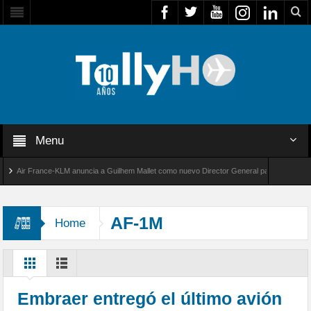
Menu
Air France-KLM anuncia a Guilhem Mallet como nuevo Director General para América Latina
al 8000 de Bombardier establece un nuevo récord de velocidad entre Los Ángeles y Farnbo
AF-1M
Home
Embraer entregó el último avión