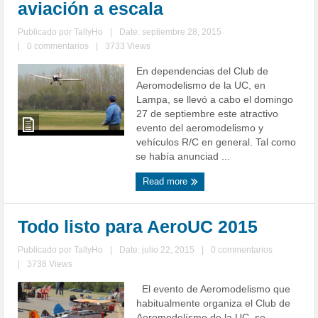
aviación a escala
Publicado por
TallyHo
|
Date: septiembre 28, 2015
|
0 commentarios
|
3733 Views
En dependencias del Club de
Aeromodelismo de la UC, en
Lampa, se llevó a cabo el domingo
27 de septiembre este atractivo
evento del aeromodelismo y
vehículos R/C en general. Tal como
se había anunciad ...
Read more
Todo listo para AeroUC 2015
Publicado por
TallyHo
|
Date: julio 22, 2015
|
0 commentarios
|
3738 Views
El evento de Aeromodelismo que
habitualmente organiza el Club de
Aeromodelísmo de la UC, se