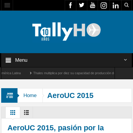
Menu
ca Latina
Thales multiplica por diez su capacidad de producción de radares en Brasil
eles y Farnborough, Reino Unido
Airbus U030 Flexrotor inicia sus operaciones con 
AeroUC 2015
Home
AeroUC 2015, pasión por la