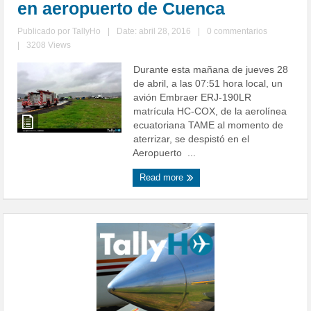
en aeropuerto de Cuenca
Publicado por
TallyHo
|
Date: abril 28, 2016
|
0 commentarios
|
3208 Views
Durante esta mañana de jueves 28
de abril, a las 07:51 hora local, un
avión Embraer ERJ-190LR
matrícula HC-COX, de la aerolínea
ecuatoriana TAME al momento de
aterrizar, se despistó en el
Aeropuerto ...
Read more