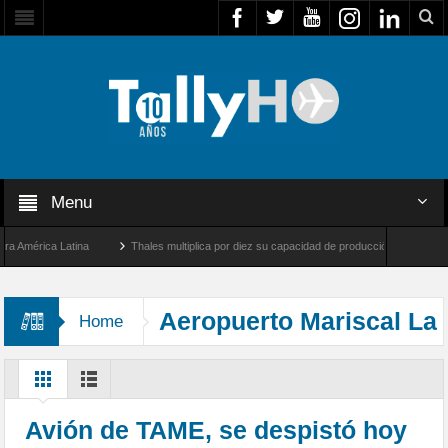
Menu
mérica Latina
Thales multiplica por diez su capacidad de producción de radares en B
 Ángeles y Farnborough, Reino Unido
Airbus U030 Flexrotor inicia sus operaciones 
Aeropuerto Mariscal La
Home
Mar
Avión de TAME, se despistó hoy