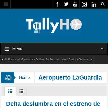
Menu
ir France-KLM anuncia a Guilhem Mallet como nuevo Director General para América Latina
l 8000 de Bombardier establece un nuevo récord de velocidad entre Los Ángeles y Farnbor
Aeropuerto LaGuardia
Home
Delta deslumbra en el estreno de