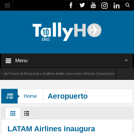
Menu
r France-KLM anuncia a Guilhem Mallet como nuevo Director General para América Latina
 8000 de Bombardier establece un nuevo récord de velocidad entre Los Ángeles y Farnboro
Aeropuerto
Home
Internacional O. R. Tambo
LATAM Airlines inaugura