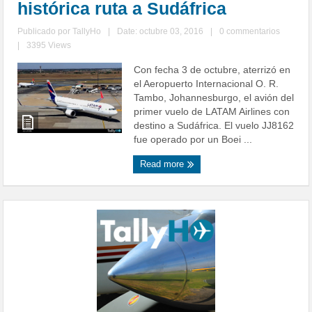
histórica ruta a Sudáfrica
Publicado por
TallyHo
|
Date: octubre 03, 2016
|
0 commentarios
|
3395 Views
Con fecha 3 de octubre, aterrizó en
el Aeropuerto Internacional O. R.
Tambo, Johannesburgo, el avión del
primer vuelo de LATAM Airlines con
destino a Sudáfrica. El vuelo JJ8162
fue operado por un Boei ...
Read more