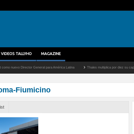
VIDEOS TALLYHO
MAGAZINE
evo Director General para América Latina
Thales multiplica por diez su capacidad 
oma-Fiumicino
ist