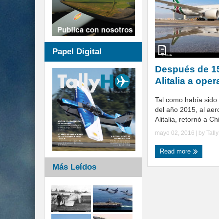
Papel Digital
Después de 15
Alitalia a oper
Tal como había sido
del año 2015, al aero
Alitalia, retornó a Chi
mayo 02, 2016
| by
Tall
Read more
Más Leídos