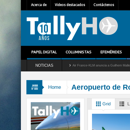
Acerca de
Videos destacados
Contáctenos
PAPEL DIGITAL
COLUMNISTAS
EFEMÉRIDES
NOTICIAS
tira del servicio al C-2 Greyhound
Air France-KLM anuncia a Guilhem Mallet como nu
Aeropuerto de R
Home
Grid
L