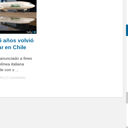
 años volvió
ar en Chile
 anunciado a fines
línea italiana
le con v ...
yHo
|
0 comments