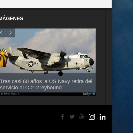
MÁGENES
Air France-KLM anuncia a Guilhem
Thales multipl
Tras casi 60 años la US Navy retira del
Mallet como nuevo Director General
capacidad de 
servicio al C-2 Greyhound
para América Latina
en Brasil