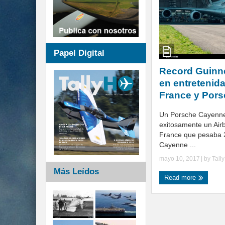
Papel Digital
Record Guinn
en entretenida
France y Por
Un Porsche Cayenn
exitosamente un Air
France que pesaba 2
Cayenne ...
mayo 10, 2017
| by
Tall
Más Leídos
Read more