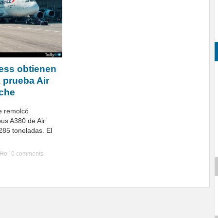
ess obtienen
 prueba Air
sche
e remolcó
bus A380 de Air
85 toneladas. El
yHo
|
0 comments