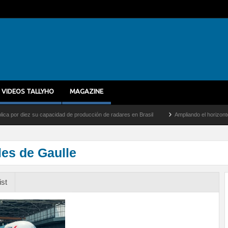
VIDEOS TALLYHO
MAGAZINE
 diez su capacidad de producción de radares en Brasil
Ampliando el horizonte: Dentr
es de Gaulle
ist