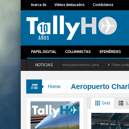
Acerca de
Videos destacados
Contáctenos
PAPEL DIGITAL
COLUMNISTAS
EFEMÉRIDES
NOTICIAS
lhem Mallet como nuevo Director General para América Latina
Thales multiplica por
Aeropuerto Charl
Home
Grid
L