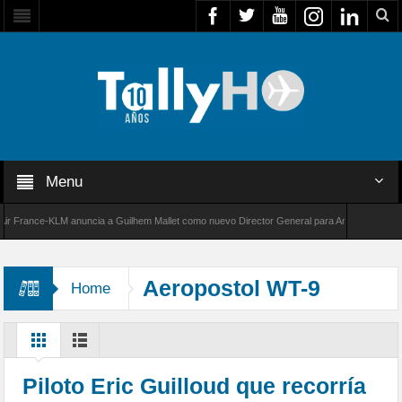
Menu
rance-KLM anuncia a Guilhem Mallet como nuevo Director General para América Latina
00 de Bombardier establece un nuevo récord de velocidad entre Los Ángeles y Farnborough
Aeropostol WT-9
Home
Piloto Eric Guilloud que recorría