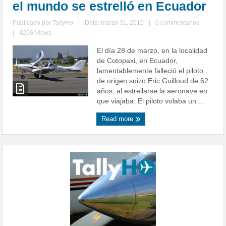
el mundo se estrelló en Ecuador
Publicado por
TallyHo
|
Date: marzo 31, 2015
|
0 commentarios
|
4266 Views
El día 28 de marzo, en la localidad
de Cotopaxi, en Ecuador,
lamentablemente falleció el piloto
de origen suizo Eric Guilloud de 62
años, al estrellarse la aeronave en
que viajaba. El piloto volaba un ...
Read more