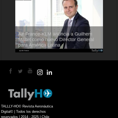
Air France-KLM anuncia a Guilhem
Thale
ra del
Mallet como nuevo Director General
capac
para América Latina
en Br
TALLLY-HO© Revista Aeronáutica
Digital© | Todos los derechos
reservados | 2014 - 2025 | Chile