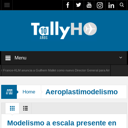
Menu
ance-KLM anuncia a Guilhem Mallet como nuevo Director General para América Latina
0 de Bombardier establece un nuevo récord de velocidad entre Los Ángeles y Farnborough,
Aeroplastimodelismo
Home
Modelismo a escala presente en