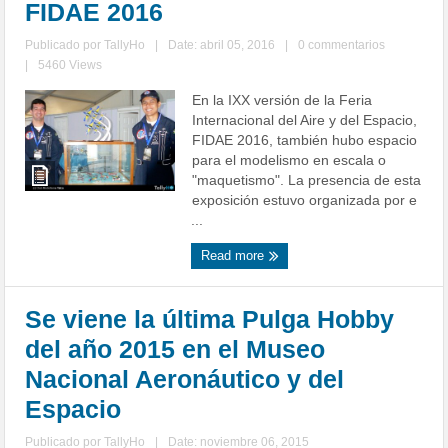
FIDAE 2016
Publicado por
TallyHo
|
Date: abril 05, 2016
|
0 commentarios
|
5460 Views
En la IXX versión de la Feria
Internacional del Aire y del Espacio,
FIDAE 2016, también hubo espacio
para el modelismo en escala o
"maquetismo". La presencia de esta
exposición estuvo organizada por e
...
Read more
Se viene la última Pulga Hobby
del año 2015 en el Museo
Nacional Aeronáutico y del
Espacio
Publicado por
TallyHo
|
Date: noviembre 06, 2015