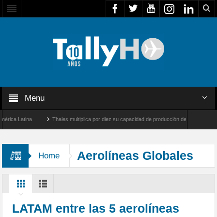
Menu
ca Latina
Thales multiplica por diez su capacidad de producción de radares en Brasi
eles y Farnborough, Reino Unido
Airbus U030 Flexrotor inicia sus operaciones con 
Aerolíneas Globales
Home
LATAM entre las 5 aerolíneas