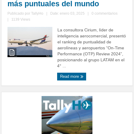
más puntuales del mundo
Publicado por
TallyHo
|
Date: enero 03, 2025
|
0 commentarios
|
1139 Views
La consultora Cirium, líder de
inteligencia aerocomercial, presentó
el ranking de puntualidad de
aerolíneas y aeropuertos “On-Time
Performance (OTP) Review 2024”,
posicionando al grupo LATAM en el
4° ...
Read more