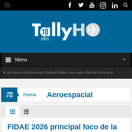
Menu
Air France-KLM anuncia a Guilhem Mallet como nuevo Director General para América Latina
al 8000 de Bombardier establece un nuevo récord de velocidad entre Los Ángeles y Farnbo
Aeroespacial
Home
FIDAE 2026 principal foco de la