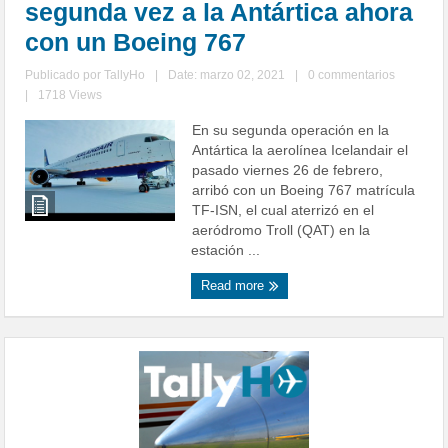
segunda vez a la Antártica ahora
con un Boeing 767
Publicado por
TallyHo
|
Date: marzo 02, 2021
|
0 commentarios
|
1718 Views
En su segunda operación en la
Antártica la aerolínea Icelandair el
pasado viernes 26 de febrero,
arribó con un Boeing 767 matrícula
TF-ISN, el cual aterrizó en el
aeródromo Troll (QAT) en la
estación ...
Read more