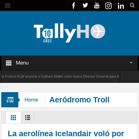
Menu
France-KLM anuncia a Guilhem Mallet como nuevo Director General para América Latina
000 de Bombardier establece un nuevo récord de velocidad entre Los Ángeles y Farnboroug
Aeródromo Troll
Home
La aerolínea Icelandair voló por