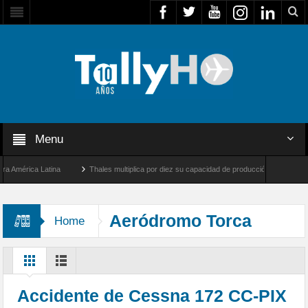
Menu
mérica Latina
Thales multiplica por diez su capacidad de producción de radares en B
 Ángeles y Farnborough, Reino Unido
Airbus U030 Flexrotor inicia sus operaciones 
Aeródromo Torca
Home
Accidente de Cessna 172 CC-PIX