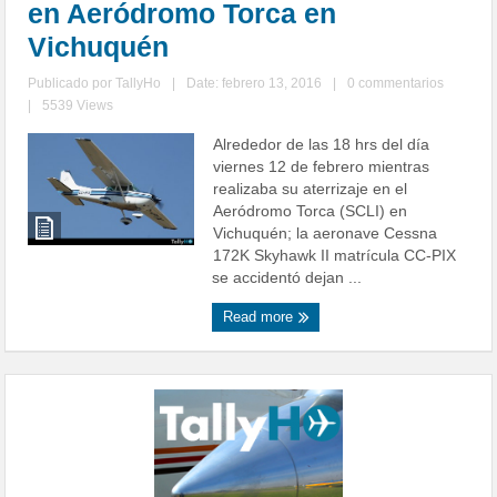
en Aeródromo Torca en
Vichuquén
Publicado por
TallyHo
|
Date: febrero 13, 2016
|
0 commentarios
|
5539 Views
Alrededor de las 18 hrs del día
viernes 12 de febrero mientras
realizaba su aterrizaje en el
Aeródromo Torca (SCLI) en
Vichuquén; la aeronave Cessna
172K Skyhawk II matrícula CC-PIX
se accidentó dejan ...
Read more