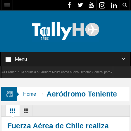
Menu
France-KLM anuncia a Guilhem Mallet como nuevo Director General para América Latina
000 de Bombardier establece un nuevo récord de velocidad entre Los Ángeles y Farnboroug
Aeródromo Teniente
Home
Marsh
Fuerza Aérea de Chile realiza