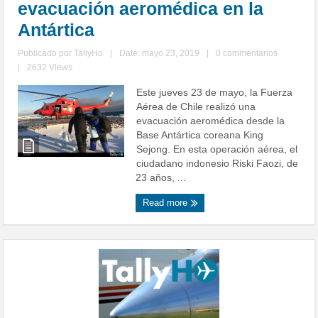
evacuación aeromédica en la
Antártica
Publicado por
TallyHo
|
Date: mayo 23, 2019
|
0 commentarios
|
2632 Views
Este jueves 23 de mayo, la Fuerza
Aérea de Chile realizó una
evacuación aeromédica desde la
Base Antártica coreana King
Sejong. En esta operación aérea, el
ciudadano indonesio Riski Faozi, de
23 años, ...
Read more