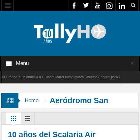
Menu
rance-KLM anuncia a Guilhem Mallet como nuevo Director General para América Latina
00 de Bombardier establece un nuevo récord de velocidad entre Los Ángeles y Farnborough
Aeródromo San
Home
Fernando
10 años del Scalaria Air