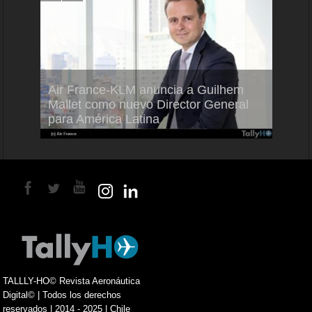
Air France-KLM anuncia a Guilhem
Thale
ra del
Mallet como nuevo Director General
capac
para América Latina
en Br
TALLLY-HO© Revista Aeronáutica
Digital© | Todos los derechos
reservados | 2014 - 2025 | Chile