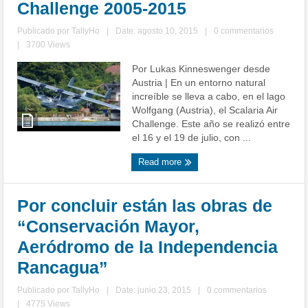
Challenge 2005-2015
Publicado por
TallyHo
|
Date: agosto 10, 2015
|
0 commentarios
|
3700 Views
Por Lukas Kinneswenger desde
Austria | En un entorno natural
increíble se lleva a cabo, en el lago
Wolfgang (Austria), el Scalaria Air
Challenge. Este año se realizó entre
el 16 y el 19 de julio, con ...
Read more
Por concluir están las obras de
“Conservación Mayor,
Aeródromo de la Independencia
Rancagua”
Publicado por
TallyHo
|
Date: junio 23, 2015
|
0 commentarios
|
4775 Views