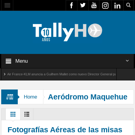
Menu
Air France-KLM anuncia a Guilhem Mallet como nuevo Director General para América Latina
al 8000 de Bombardier establece un nuevo récord de velocidad entre Los Ángeles y Farnbo
Aeródromo Maquehue
Home
Fotografías Aéreas de las misas