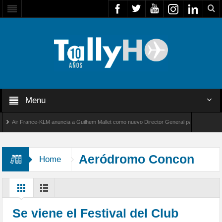
Menu
Air France-KLM anuncia a Guilhem Mallet como nuevo Director General para América Latina
al 8000 de Bombardier establece un nuevo récord de velocidad entre Los Ángeles y Farnbo
Aeródromo Concon
Home
Se viene el Festival del Club