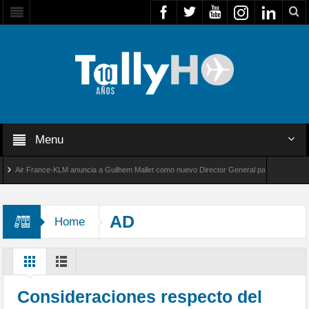
Menu
Air France-KLM anuncia a Guilhem Mallet como nuevo Director General para América Latina
al 8000 de Bombardier establece un nuevo récord de velocidad entre Los Ángeles y Farnbo
AD
Home
Consideraciones respecto del