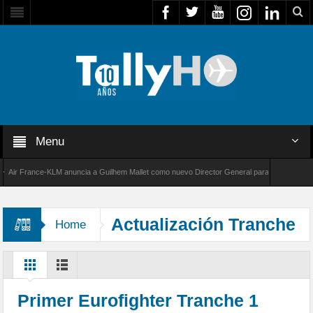
Menu
r France-KLM anuncia a Guilhem Mallet como nuevo Director General para América Latina
 8000 de Bombardier establece un nuevo récord de velocidad entre Los Ángeles y Farnboro
Actualización Tranche
Home
1
Primer Eurofighter Tranche 1