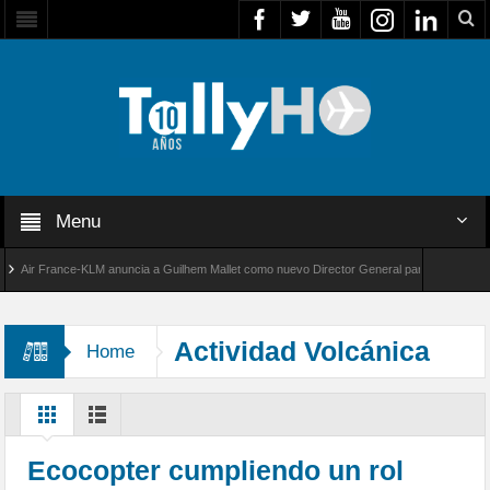
Menu
ir France-KLM anuncia a Guilhem Mallet como nuevo Director General para América Latina
l 8000 de Bombardier establece un nuevo récord de velocidad entre Los Ángeles y Farnbor
Actividad Volcánica
Home
Ecocopter cumpliendo un rol