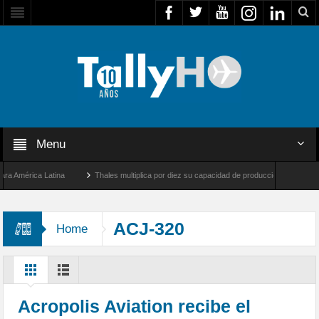
Menu
mérica Latina
Thales multiplica por diez su capacidad de producción de radares en B
 Ángeles y Farnborough, Reino Unido
Airbus U030 Flexrotor inicia sus operaciones 
ACJ-320
Home
Acropolis Aviation recibe el