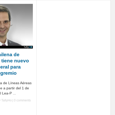
ilena de
 tiene nuevo
eral para
 gremio
na de Líneas Aéreas
 a partir del 1 de
 Lea-P ...
y
TallyHo
|
0 comments