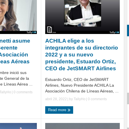
netti asume
ACHILA elige a los
erente
integrantes de su directorio
 Asociación
2022 y a su nuevo
neas Aéreas
presidente, Estuardo Ortiz,
CEO de JetSMART Airlines
mbre inició sus
e General de la
Estuardo Ortiz, CEO de JetSMART
e Líneas Aérea ...
Airlines, Nuevo Presidente ACHILA La
Asociación Chilena de Líneas Aéreas, ...
TallyHo
|
0 comments
abril 28, 2022
| by
TallyHo
|
0 comments
Read more