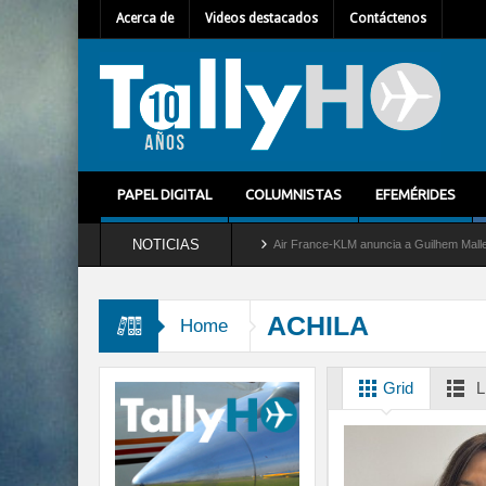
Acerca de
Videos destacados
Contáctenos
PAPEL DIGITAL
COLUMNISTAS
EFEMÉRIDES
NOTICIAS
 del servicio al C-2 Greyhound
Air France-KLM anuncia a Guilhem Mallet como nuevo
ACHILA
Home
Grid
L