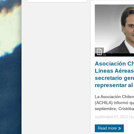
Asociación Ch
Líneas Aéreas
secretario gen
representar al
La Asociación Chile
(ACHILA) informó que
septiembre, Cristóbal
septiembre 07, 2021
| b
Read more