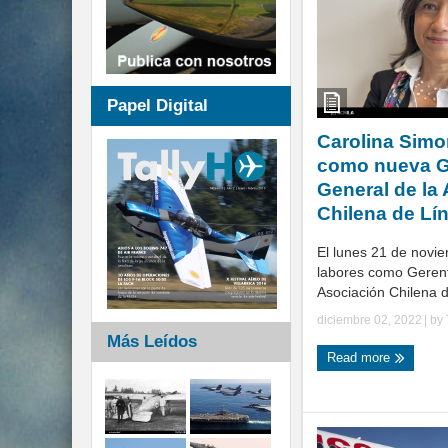
Papel Digital
Carolina Simo
como nueva G
General de la
Chilena de Lí
El lunes 21 de novie
labores como Gerent
Asociación Chilena d
diciembre 02, 2022
| by
Más Leídos
Read more