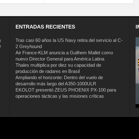
ENTRADAS RECIENTES
I
a
Tras casi 60 años la US Navy retira del servicio al C-
2 Greyhound
l
Air France-KLM anuncia a Guilhem Mallet como
nuevo Director General para América Latina
Thales multiplica por diez su capacidad de
producción de radares en Brasil
Ampliando el horizonte: Dentro del vuelo de
desarrollo más largo del A350-1000ULR
EKOLOT presentó ZEUS PHOENIX PX-100 para
Tras casi 60 años la US Navy retira del
operaciones tácticas y las misiones críticas
servicio al C-2 Greyhound