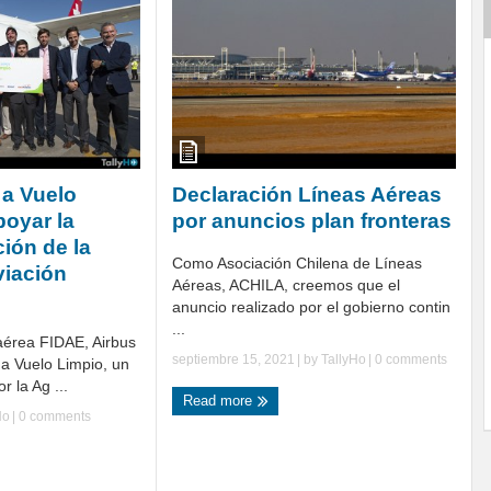
 a Vuelo
Declaración Líneas Aéreas
poyar la
por anuncios plan fronteras
ión de la
Como Asociación Chilena de Líneas
viación
Aéreas, ACHILA, creemos que el
anuncio realizado por el gobierno contin
...
aérea FIDAE, Airbus
septiembre 15, 2021
| by
TallyHo
|
0 comments
 a Vuelo Limpio, un
 la Ag ...
Read more
Ho
|
0 comments