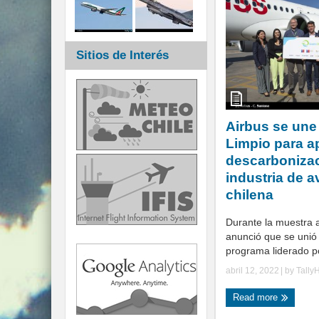
Sitios de Interés
Airbus se une
Limpio para a
descarbonizac
industria de a
chilena
Durante la muestra 
anunció que se unió
programa liderado por
abril 12, 2022
| by
Tally
Read more