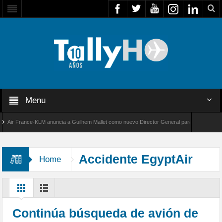
Menu
r France-KLM anuncia a Guilhem Mallet como nuevo Director General para América Latina
 8000 de Bombardier establece un nuevo récord de velocidad entre Los Ángeles y Farnboro
Accidente EgyptAir
Home
Continúa búsqueda de avión de