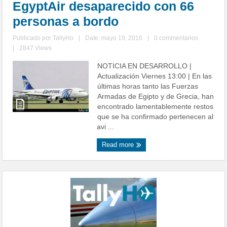
EgyptAir desaparecido con 66
personas a bordo
Publicado por
TallyHo
|
Date: mayo 19, 2016
|
0 commentarios
|
2847 Views
NOTICIA EN DESARROLLO |
Actualización Viernes 13:00 | En las
últimas horas tanto las Fuerzas
Armadas de Egipto y de Grecia, han
encontrado lamentablemente restos
que se ha confirmado pertenecen al
avi ...
Read more