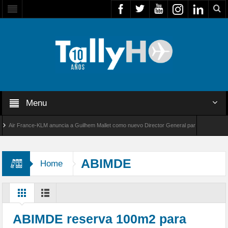
Menu
r France-KLM anuncia a Guilhem Mallet como nuevo Director General para América Latina
 8000 de Bombardier establece un nuevo récord de velocidad entre Los Ángeles y Farnboro
ABIMDE
Home
ABIMDE reserva 100m2 para