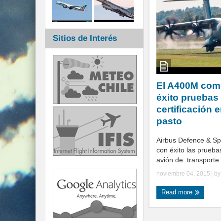
Sitios de Interés
El A400M com
éxito pruebas
certificación 
pasto
Airbus Defence & S
con éxito las pruebas
avión de transporte .
noviembre 04, 2015
| b
Read more