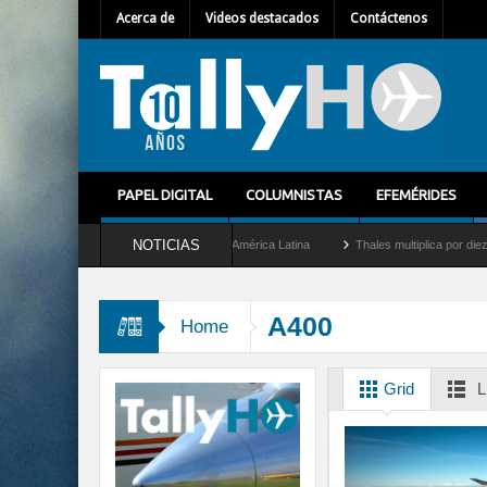
Acerca de
Videos destacados
Contáctenos
PAPEL DIGITAL
COLUMNISTAS
EFEMÉRIDES
NOTICIAS
como nuevo Director General para América Latina
Thales multiplica por diez su cap
A400
Home
Grid
L