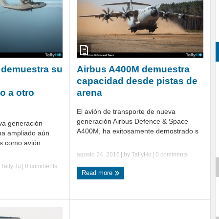
 demuestra su
Airbus A400M demuestra
capacidad desde pistas de
o a otro
arena
El avión de transporte de nueva
generación Airbus Defence & Space
va generación
A400M, ha exitosamente demostrado s
ha ampliado aún
...
s como avión
agosto 24, 2016
| by
TallyHo
|
0 comments
y
TallyHo
|
0 comments
Read more