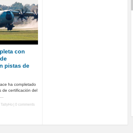
pleta con
 de
en pistas de
pace ha completado
 de certificación del
..
y
TallyHo
|
0 comments