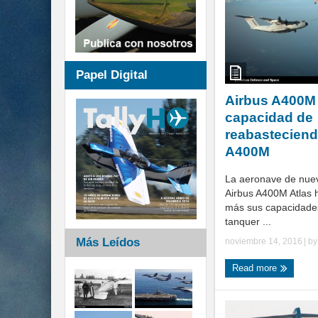
Papel Digital
Airbus A400M
capacidad de
reabasteciend
A400M
La aeronave de nue
Airbus A400M Atlas 
más sus capacidade
tanquer ...
Más Leídos
noviembre 14, 2016
| b
Read more