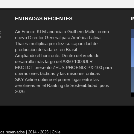
ENTRADAS RECIENTES
I
a
Air France-KLM anuncia a Guilhem Mallet como
nuevo Director General para América Latina
l
Thales multiplica por diez su capacidad de
producción de radares en Brasil
Ampliando el horizonte: Dentro del vuelo de
desarrollo más largo del A350-1000ULR
EKOLOT presentó ZEUS PHOENIX PX-100 para
operaciones tácticas y las misiones críticas
Air France-KLM anuncia a Guilhem
SKY Airline obtiene el primer lugar entre las
Mallet como nuevo Director General
aerolíneas en el Ranking de Sostenibilidad Ipsos
para América Latina
2026
s reservados | 2014 - 2025 | Chile