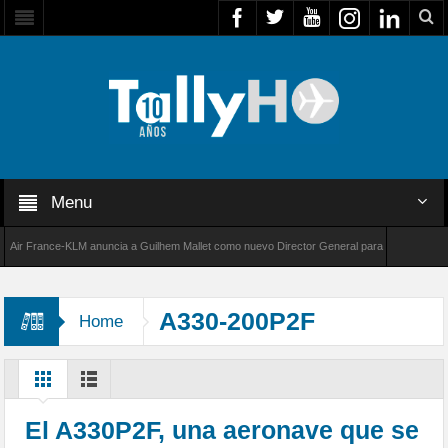
Menu
 France-KLM anuncia a Guilhem Mallet como nuevo Director General para América Latina
8000 de Bombardier establece un nuevo récord de velocidad entre Los Ángeles y Farnborou
A330-200P2F
Home
El A330P2F, una aeronave que se