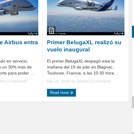
e Airbus entra
Primer BelugaXL realizó su
vuelo inaugural
do en servicio,
El primer BelugaXL despegó esta la
on un 30% más de
mañana del 19 de julio en Blagnac,
rte para poder ...
Toulouse, Francia, a las 10:30 hora ...
yHo
|
0 comments
julio 20, 2018
| by
TallyHo
|
0 comments
Read more