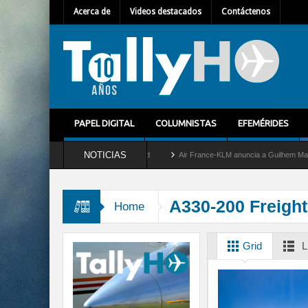
Acerca de
Videos destacados
Contáctenos
PAPEL DIGITAL
COLUMNISTAS
EFEMÉRIDES
NOTICIAS
retira del servicio al C-2 Greyhound
Air France-KLM anuncia a Guilhem Mallet como 
A330-200 Freight
Home
Grid
L