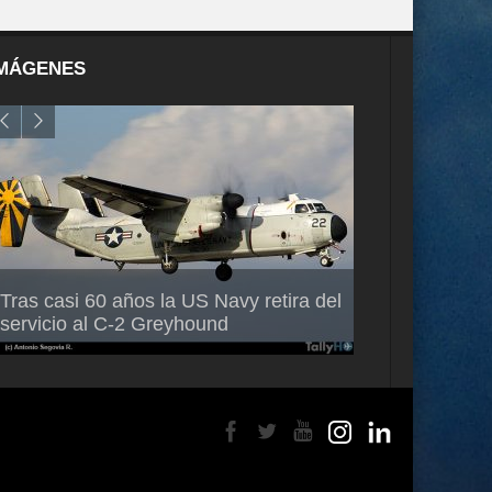
MÁGENES
Air France-KLM anuncia a Guilhem
Thales multipl
Tras casi 60 años la US Navy retira del
Mallet como nuevo Director General
capacidad de 
servicio al C-2 Greyhound
para América Latina
en Brasil