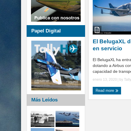
Papel Digital
El BelugaXL d
en servicio
El BelugaXL ha entra
dotando a Airbus c
capacidad de transpo
enero 13, 2020
| by
Tall
Read more
Más Leídos