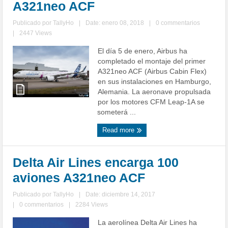
A321neo ACF
Publicado por
TallyHo
|
Date: enero 08, 2018
|
0 commentarios
|
2447 Views
El día 5 de enero, Airbus ha
completado el montaje del primer
A321neo ACF (Airbus Cabin Flex)
en sus instalaciones en Hamburgo,
Alemania. La aeronave propulsada
por los motores CFM Leap-1A se
someterá ...
Read more
Delta Air Lines encarga 100
aviones A321neo ACF
Publicado por
TallyHo
|
Date: diciembre 14, 2017
|
0 commentarios
|
2284 Views
La aerolínea Delta Air Lines ha