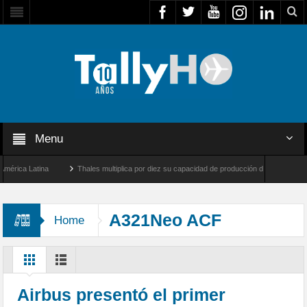
Menu
ica Latina
Thales multiplica por diez su capacidad de producción de radares en Brasi
geles y Farnborough, Reino Unido
Airbus U030 Flexrotor inicia sus operaciones con
A321Neo ACF
Home
Airbus presentó el primer