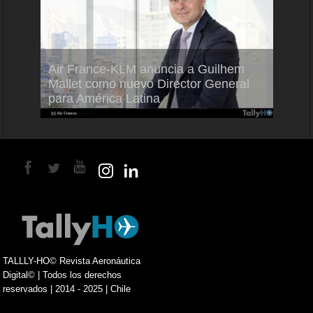
Air France-KLM anuncia a Guilhem
Thale
ra del
Mallet como nuevo Director General
capac
para América Latina
en Br
TALLLY-HO© Revista Aeronáutica
Digital© | Todos los derechos
reservados | 2014 - 2025 | Chile