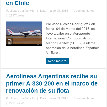
en Chile
Publicado por
TallyHo
|
Date: marzo 05, 2015
|
0 commentarios
|
2897 Views
Por José Nicolás Rodríguez Con
fecha, 04 de Marzo del 2015, se
llevó a cabo en el Aeropuerto
Internacional Comodoro Arturo
Merino Benítez (SCEL), la última
operación de la Aerolínea Española,
Air Euro ...
Read more
Aerolíneas Argentinas recibe su
primer A-330-200 en el marco de
renovación de su flota
Publicado por
TallyHo
|
Date: marzo 03, 2015
|
0 commentarios
|
2291 Views