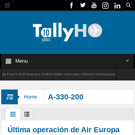
Menu
France-KLM anuncia a Guilhem Mallet como nuevo Director General para América Latina
8000 de Bombardier establece un nuevo récord de velocidad entre Los Ángeles y Farnboroug
A-330-200
Home
Última operación de Air Europa