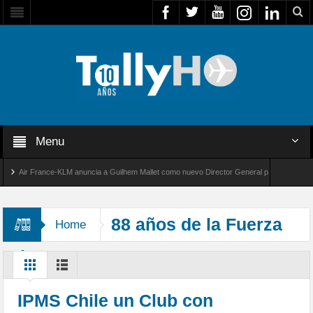
Menu
Air France-KLM anuncia a Guilhem Mallet como nuevo Director General para América Latina
bal 8000 de Bombardier establece un nuevo récord de velocidad entre Los Ángeles y Farnbo
88 años de la Fuerza
Home
Aérea de Chile
IPMS Chile un Club con