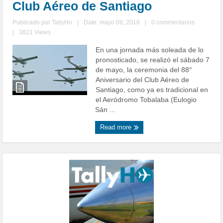
Club Aéreo de Santiago
Publicado por
TallyHo
|
Date: mayo 09, 2016
|
0 commentarios
|
3821 Views
En una jornada más soleada de lo
pronosticado, se realizó el sábado 7
de mayo, la ceremonia del 88°
Aniversario del Club Aéreo de
Santiago, como ya es tradicional en
el Aeródromo Tobalaba (Eulogio
Sán ...
Read more