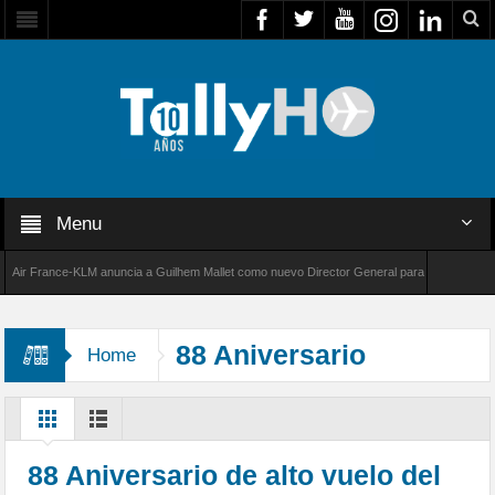
Menu
r France-KLM anuncia a Guilhem Mallet como nuevo Director General para América Latina
 8000 de Bombardier establece un nuevo récord de velocidad entre Los Ángeles y Farnboro
88 Aniversario
Home
88 Aniversario de alto vuelo del