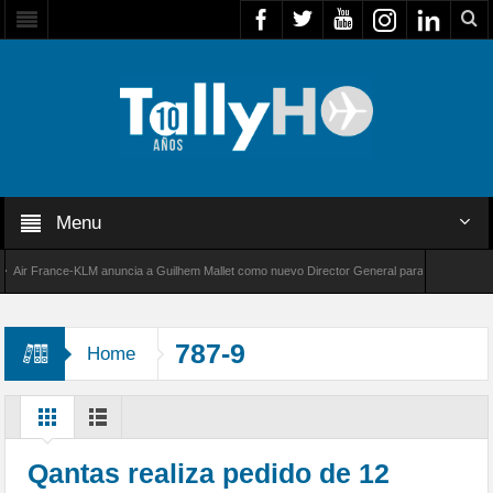
Menu
r France-KLM anuncia a Guilhem Mallet como nuevo Director General para América Latina
 8000 de Bombardier establece un nuevo récord de velocidad entre Los Ángeles y Farnborou
787-9
Home
Qantas realiza pedido de 12