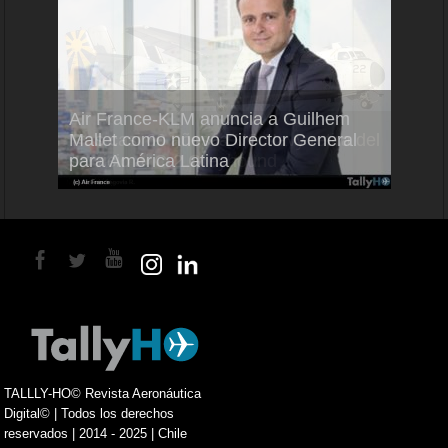
Air France-KLM anuncia a Guilhem
Thale
ra del
Mallet como nuevo Director General
capac
para América Latina
en Br
TALLLY-HO© Revista Aeronáutica
Digital© | Todos los derechos
reservados | 2014 - 2025 | Chile