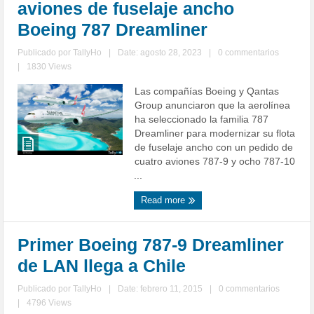
aviones de fuselaje ancho
Boeing 787 Dreamliner
Publicado por
TallyHo
|
Date: agosto 28, 2023
|
0 commentarios
|
1830 Views
Las compañías Boeing y Qantas
Group anunciaron que la aerolínea
ha seleccionado la familia 787
Dreamliner para modernizar su flota
de fuselaje ancho con un pedido de
cuatro aviones 787-9 y ocho 787-10
...
Read more
Primer Boeing 787-9 Dreamliner
de LAN llega a Chile
Publicado por
TallyHo
|
Date: febrero 11, 2015
|
0 commentarios
|
4796 Views