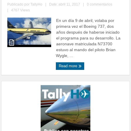
Publicado por
TallyHo
|
Date: abril 11, 2017
|
0 commentarios
|
4767 Views
En un día 9 de abril, volaba por
primera vez el Boeing 737, dos
años después de haberse iniciado
el programa para su desarrollo. La
aeronave matriculada N73700
estuvo al mando del piloto Brian
Wygle, ...
Read more