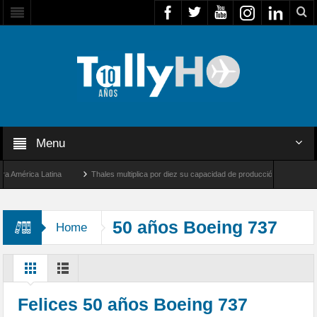
Menu
érica Latina
Thales multiplica por diez su capacidad de producción de radares en Br
Ángeles y Farnborough, Reino Unido
Airbus U030 Flexrotor inicia sus operaciones c
50 años Boeing 737
Home
Felices 50 años Boeing 737